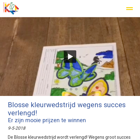
Home
Zoeken
Nieuws
Agenda
Fo
●
●
●
Blosse kleurwedstrijd wegens succes
verlengd!
Er zijn mooie prijzen te winnen
9-5-2018
De Blosse kleurwedstrijd wordt verlengd! Wegens groot succes