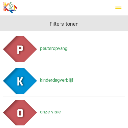
Filters tonen
Home
Zoeken
Nieuws
Agenda
Fo
peuteropvang
kinderdagverblijf
onze visie