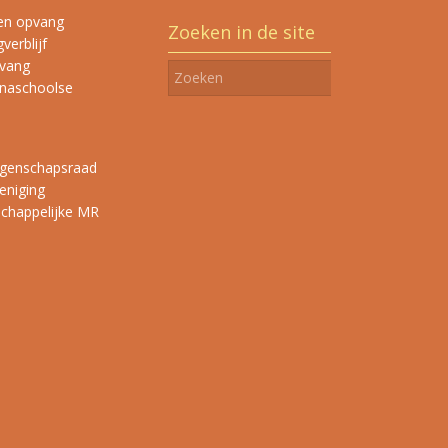
en opvang
Zoeken in de site
verblijf
vang
 naschoolse
genschapsraad
eniging
happelijke MR