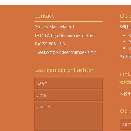
Contact
Op 
Prinses Marijkelaan 1
Wij h
1934 EA Egmond aan den Hoef
K
P
T (072) 506 16 94‬
V
E welkom@kindcentrumdekiem.nl
Bekij
Laat een bericht achter
Ook 
onde
Kijk 
Op d