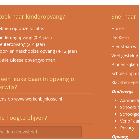
zoek naar kinderopvang?
Snel naar
ebben op onze locatie:
Home
inderdagopvang (0-4 jaar)
De Kiem
euteropvang (2-4 jaar)
Hier staan wi
oor- en naschoolse opvang (4-12 jaar)
Veel gestelde
k alle Blosse opvangvormen
Binnen kijken
Scholen op de
een leuke baan in opvang of
Klachtenregel
rwijs?
Onderwijs
eens op www.werkenbijblosse.nl
Aanmelde
Schooltij
Schoolgi
e hoogte blijven?
Verlof a
Privacy
Opvang