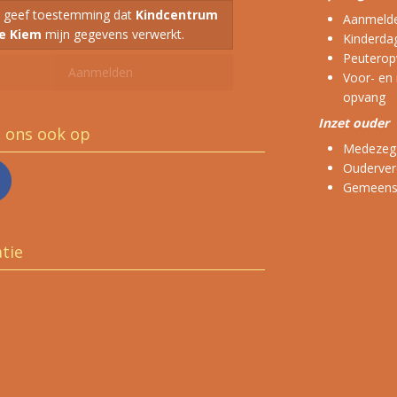
k geef toestemming dat
Kindcentrum
Aanmeld
e Kiem
mijn gegevens verwerkt.
Kinderdag
Peuterop
Voor- en
opvang
Inzet ouder
g ons ook op
Medezeg
Ouderver
Gemeensc
tie