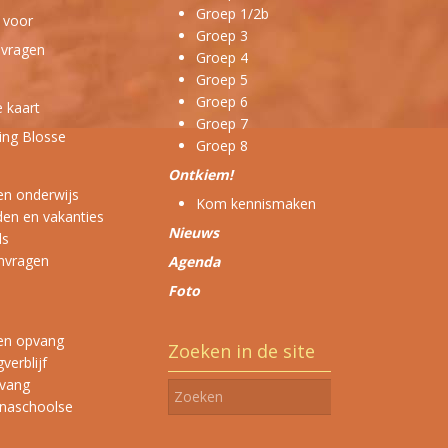
Groep 1/2b
j voor
Groep 3
 vragen
Groep 4
Groep 5
Groep 6
 kaart
Groep 7
ing Blosse
Groep 8
Ontkiem!
n onderwijs
Kom kennismaken
den en vakanties
Nieuws
ds
anvragen
Agenda
Foto
en opvang
Zoeken in de site
verblijf
vang
 naschoolse