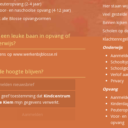
euteropvang (2-4 jaar)
Hier staan wi
oor- en naschoolse opvang (4-12 jaar)
Veel gestelde
k alle Blosse opvangvormen
Binnen kijken
Scholen op de
een leuke baan in opvang of
Klachtenregel
rwijs?
Onderwijs
eens op www.werkenbijblosse.nl
Aanmelde
Schooltij
Schoolgi
e hoogte blijven?
Verlof a
Privacy
Opvang
k geef toestemming dat
Kindcentrum
Aanmeld
e Kiem
mijn gegevens verwerkt.
Kinderdag
Peuterop
Voor- en
opvang