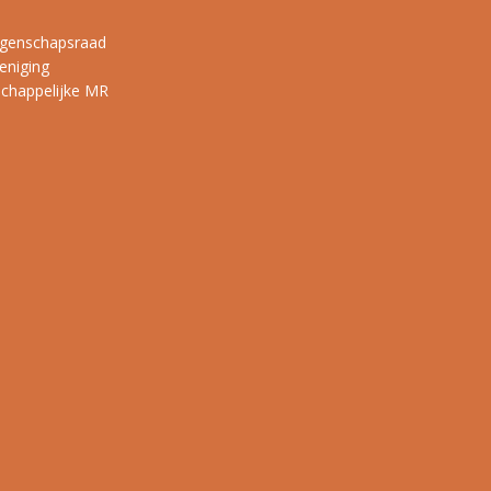
genschapsraad
eniging
happelijke MR