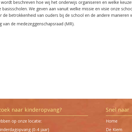
r wordt beschreven hoe wij het onderwijs organiseren en welke keuz
 basisscholen. We geven aan vanuit welke missie en visie onze scho
ver de betrokkenheid van ouders bij de school en de andere manieren
ng van de medezeggenschapsraad (MR).
zoek naar kinderopvang?
Snel naar
ebben op onze locatie:
Home
inderdagopvang (0-4 jaar)
De Kiem