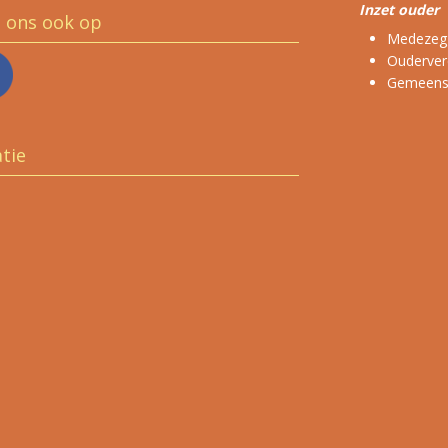
Inzet ouder
g ons ook op
Medezeg
Ouderver
Gemeensc
tie