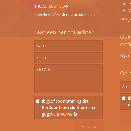
P
T (072) 506 16 94‬
V
E welkom@kindcentrumdekiem.nl
Bekij
Laat een bericht achter
Ook 
onde
Kijk 
Op d
I
Ik geef toestemming dat
d
Kindcentrum de Kiem
mijn
gegevens verwerkt.